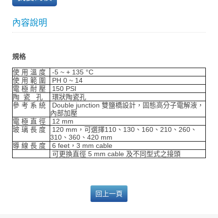
內容說明
規格
使 用 溫 度
-5 ~ + 135 °C
使 用 範 圍
PH 0 ~ 14
電 極 耐 壓
150 PSI
陶 瓷 孔
環狀陶瓷孔
參 考 系 統
Double junction 雙鹽橋設計，固態高分子電解液，
內部加壓
電 極 直 徑
12 mm
玻 璃 長 度
120 mm，可選擇110、130、160、210、260、
310、360、420 mm
導 線 長 度
6 feet，3 mm cable
可更換直徑 5 mm cable 及不同型式之接頭
回上一頁